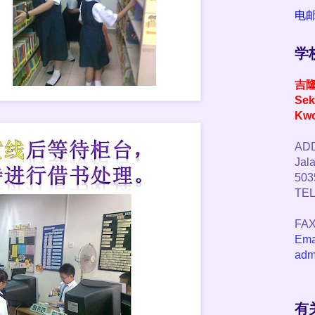
电
学
吉
Sek
Kw
ADD
Jala
503
TEL
FAX
Ema
adm
有