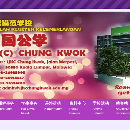
课程事务
学生事务
课外活动
资料中心
学校活动
荣誉榜
urikulum
Hal Ehwal
Kokurikulum
Pusat
Aktiviti
Anugerah
Murid
Sumber
Sekolah
Kecemerl