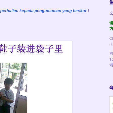
l perhatian kepada pengumuman yang berikut
！
请
C
(
Pl
Te