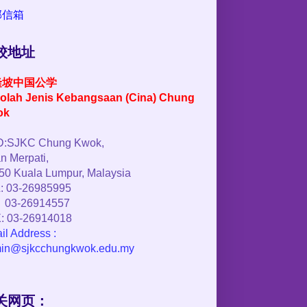
邮信箱
校地址
隆坡中国公学
olah Jenis Kebangsaan (Cina) Chung
ok
:SJKC Chung Kwok,
n Merpati,
50 Kuala Lumpur, Malaysia
: 03-26985995
03-26914557
: 03-26914018
il Address :
in@sjkcchungkwok.edu.my
关网页：